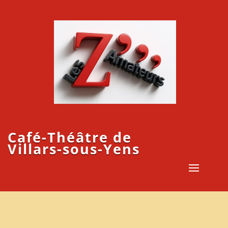
Café-Théâtre de
Villars-sous-Yens